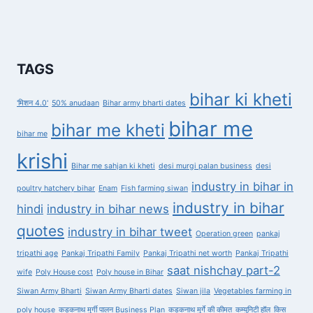
TAGS
bihar ki kheti
'मिशन 4.0'
50% anudaan
Bihar army bharti dates
bihar me
bihar me kheti
bihar me
krishi
Bihar me sahjan ki kheti
desi murgi palan business
desi
industry in bihar in
poultry hatchery bihar
Enam
Fish farming siwan
industry in bihar
hindi
industry in bihar news
quotes
industry in bihar tweet
Operation green
pankaj
tripathi age
Pankaj Tripathi Family
Pankaj Tripathi net worth
Pankaj Tripathi
saat nishchay part-2
wife
Poly House cost
Poly house in Bihar
Siwan Army Bharti
Siwan Army Bharti dates
Siwan jila
Vegetables farming in
poly house
कड़कनाथ मुर्गी पालन Business Plan
कड़कनाथ मुर्गे की कीमत
कम्युनिटी हॉल
किस