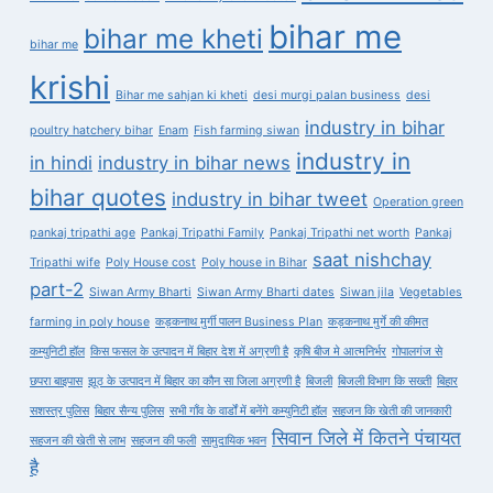
bihar me
bihar me kheti
bihar me
krishi
Bihar me sahjan ki kheti
desi murgi palan business
desi
industry in bihar
poultry hatchery bihar
Enam
Fish farming siwan
industry in
in hindi
industry in bihar news
bihar quotes
industry in bihar tweet
Operation green
pankaj tripathi age
Pankaj Tripathi Family
Pankaj Tripathi net worth
Pankaj
saat nishchay
Tripathi wife
Poly House cost
Poly house in Bihar
part-2
Siwan Army Bharti
Siwan Army Bharti dates
Siwan jila
Vegetables
farming in poly house
कड़कनाथ मुर्गी पालन Business Plan
कड़कनाथ मुर्गे की कीमत
कम्युनिटी हॉल
किस फसल के उत्पादन में बिहार देश में अग्रणी है
कृषि बीज मे आत्मनिर्भर
गोपालगंज से
छपरा बाइपास
झूठ के उत्पादन में बिहार का कौन सा जिला अग्रणी है
बिजली
बिजली विभाग कि सख्ती
बिहार
सशस्त्र पुलिस
बिहार सैन्य पुलिस
सभी गाँव के वार्डों में बनेंगे कम्युनिटी हॉल
सहजन कि खेती की जानकारी
सिवान जिले में कितने पंचायत
सहजन की खेती से लाभ
सहजन की फली
सामुदायिक भवन
है