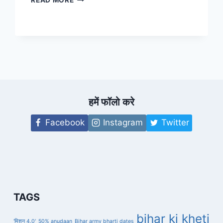
READ MORE
IN
BIHAR
क्यू
नहीं
है
|
कौन
है
जिम्मेदार
हमें फॉलो करे
??
Facebook
Instagram
Twitter
TAGS
bihar ki kheti
'मिशन 4.0'
50% anudaan
Bihar army bharti dates