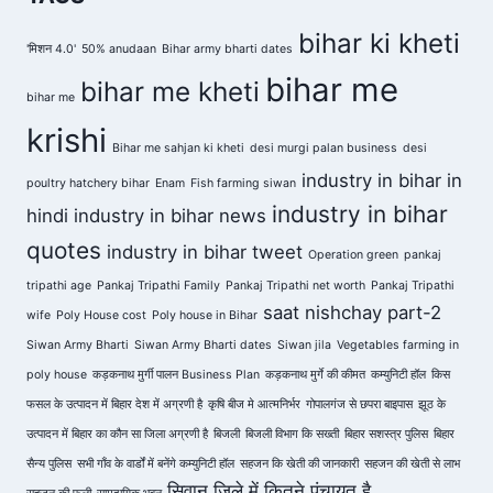
bihar ki kheti
'मिशन 4.0'
50% anudaan
Bihar army bharti dates
bihar me
bihar me kheti
bihar me
krishi
Bihar me sahjan ki kheti
desi murgi palan business
desi
industry in bihar in
poultry hatchery bihar
Enam
Fish farming siwan
industry in bihar
hindi
industry in bihar news
quotes
industry in bihar tweet
Operation green
pankaj
tripathi age
Pankaj Tripathi Family
Pankaj Tripathi net worth
Pankaj Tripathi
saat nishchay part-2
wife
Poly House cost
Poly house in Bihar
Siwan Army Bharti
Siwan Army Bharti dates
Siwan jila
Vegetables farming in
poly house
कड़कनाथ मुर्गी पालन Business Plan
कड़कनाथ मुर्गे की कीमत
कम्युनिटी हॉल
किस
फसल के उत्पादन में बिहार देश में अग्रणी है
कृषि बीज मे आत्मनिर्भर
गोपालगंज से छपरा बाइपास
झूठ के
उत्पादन में बिहार का कौन सा जिला अग्रणी है
बिजली
बिजली विभाग कि सख्ती
बिहार सशस्त्र पुलिस
बिहार
सैन्य पुलिस
सभी गाँव के वार्डों में बनेंगे कम्युनिटी हॉल
सहजन कि खेती की जानकारी
सहजन की खेती से लाभ
सिवान जिले में कितने पंचायत है