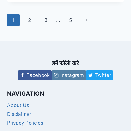
ME
KITNE
BLOCK
Page
Next
1
2
3
…
5
/
PRAKHAND
navigation
Page
HAI
हमें फॉलो करे
Facebook
Instagram
Twitter
NAVIGATION
About Us
Disclaimer
Privacy Policies