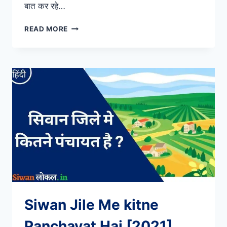
बात कर रहे…
SIWAN
READ MORE
DISTRICT
VILLAGES
LIST
Siwan Jile Me kitne
Panchayat Hai [2021]