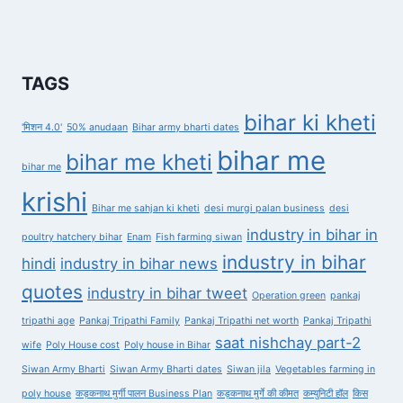
TAGS
bihar ki kheti
'मिशन 4.0'
50% anudaan
Bihar army bharti dates
bihar me
bihar me kheti
bihar me
krishi
Bihar me sahjan ki kheti
desi murgi palan business
desi
industry in bihar in
poultry hatchery bihar
Enam
Fish farming siwan
industry in bihar
hindi
industry in bihar news
quotes
industry in bihar tweet
Operation green
pankaj
tripathi age
Pankaj Tripathi Family
Pankaj Tripathi net worth
Pankaj Tripathi
saat nishchay part-2
wife
Poly House cost
Poly house in Bihar
Siwan Army Bharti
Siwan Army Bharti dates
Siwan jila
Vegetables farming in
poly house
कड़कनाथ मुर्गी पालन Business Plan
कड़कनाथ मुर्गे की कीमत
कम्युनिटी हॉल
किस