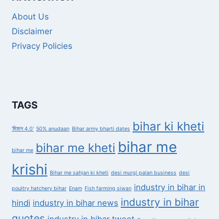
About Us
Disclaimer
Privacy Policies
TAGS
bihar ki kheti
'मिशन 4.0'
50% anudaan
Bihar army bharti dates
bihar me
bihar me kheti
bihar me
krishi
Bihar me sahjan ki kheti
desi murgi palan business
desi
industry in bihar in
poultry hatchery bihar
Enam
Fish farming siwan
industry in bihar
hindi
industry in bihar news
quotes