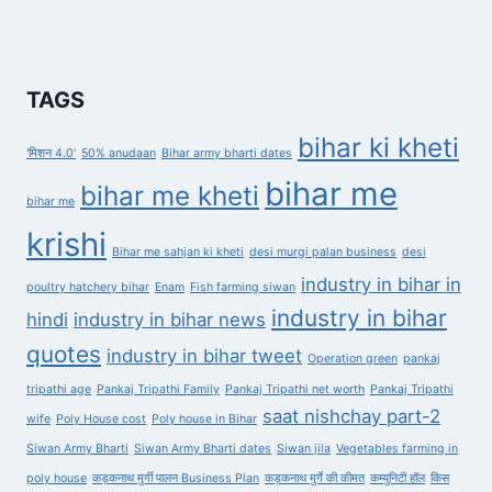
TAGS
bihar ki kheti
'मिशन 4.0'
50% anudaan
Bihar army bharti dates
bihar me
bihar me kheti
bihar me
krishi
Bihar me sahjan ki kheti
desi murgi palan business
desi
industry in bihar in
poultry hatchery bihar
Enam
Fish farming siwan
industry in bihar
hindi
industry in bihar news
quotes
industry in bihar tweet
Operation green
pankaj
tripathi age
Pankaj Tripathi Family
Pankaj Tripathi net worth
Pankaj Tripathi
saat nishchay part-2
wife
Poly House cost
Poly house in Bihar
Siwan Army Bharti
Siwan Army Bharti dates
Siwan jila
Vegetables farming in
poly house
कड़कनाथ मुर्गी पालन Business Plan
कड़कनाथ मुर्गे की कीमत
कम्युनिटी हॉल
किस