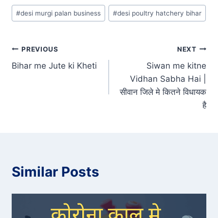
Post
#
desi murgi palan business
#
desi poultry hatchery bihar
Tags:
Post
PREVIOUS
NEXT
Bihar me Jute ki Kheti
Siwan me kitne
navigation
Vidhan Sabha Hai |
सीवान जिले मे कितने विधायक
है
Similar Posts