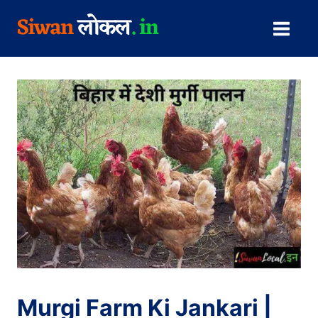
Skip
to
content
Murgi Farm Ki Jankari |