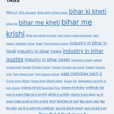
TAGS
bihar ki kheti
'मिशन 4.0'
50% anudaan
Bihar army bharti dates
bihar me
bihar me kheti
bihar me
krishi
Bihar me sahjan ki kheti
desi murgi palan business
desi
industry in bihar in
poultry hatchery bihar
Enam
Fish farming siwan
industry in bihar
hindi
industry in bihar news
quotes
industry in bihar tweet
Operation green
pankaj
tripathi age
Pankaj Tripathi Family
Pankaj Tripathi net worth
Pankaj Tripathi
saat nishchay part-2
wife
Poly House cost
Poly house in Bihar
Siwan Army Bharti
Siwan Army Bharti dates
Siwan jila
Vegetables farming in
poly house
कड़कनाथ मुर्गी पालन Business Plan
कड़कनाथ मुर्गे की कीमत
कम्युनिटी हॉल
किस
फसल के उत्पादन में बिहार देश में अग्रणी है
कृषि बीज मे आत्मनिर्भर
गोपालगंज से छपरा बाइपास
झूठ के
उत्पादन में बिहार का कौन सा जिला अग्रणी है
बिजली
बिजली विभाग कि सख्ती
बिहार सशस्त्र पुलिस
बिहार
सैन्य पुलिस
सभी गाँव के वार्डों में बनेंगे कम्युनिटी हॉल
सहजन कि खेती की जानकारी
सहजन की खेती से लाभ