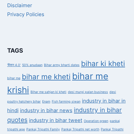
Disclaimer
Privacy Policies
TAGS
bihar ki kheti
'मिशन 4.0'
50% anudaan
Bihar army bharti dates
bihar me
bihar me kheti
bihar me
krishi
Bihar me sahjan ki kheti
desi murgi palan business
desi
industry in bihar in
poultry hatchery bihar
Enam
Fish farming siwan
industry in bihar
hindi
industry in bihar news
quotes
industry in bihar tweet
Operation green
pankaj
tripathi age
Pankaj Tripathi Family
Pankaj Tripathi net worth
Pankaj Tripathi