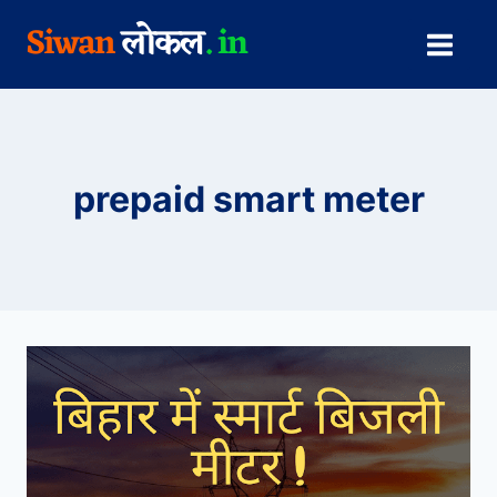
Skip
to
content
prepaid smart meter