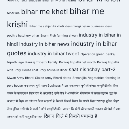
'मिशन 4.0'
50% anudaan
Bihar army bharti dates
bihar me
bihar me kheti
bihar me
krishi
Bihar me sahjan ki kheti
desi murgi palan business
desi
industry in bihar in
poultry hatchery bihar
Enam
Fish farming siwan
industry in bihar
hindi
industry in bihar news
quotes
industry in bihar tweet
Operation green
pankaj
tripathi age
Pankaj Tripathi Family
Pankaj Tripathi net worth
Pankaj Tripathi
saat nishchay part-2
wife
Poly House cost
Poly house in Bihar
Siwan Army Bharti
Siwan Army Bharti dates
Siwan jila
Vegetables farming in
poly house
कड़कनाथ मुर्गी पालन Business Plan
कड़कनाथ मुर्गे की कीमत
कम्युनिटी हॉल
किस
फसल के उत्पादन में बिहार देश में अग्रणी है
कृषि बीज मे आत्मनिर्भर
गोपालगंज से छपरा बाइपास
झूठ के
उत्पादन में बिहार का कौन सा जिला अग्रणी है
बिजली
बिजली विभाग कि सख्ती
बिहार सशस्त्र पुलिस
बिहार
सैन्य पुलिस
सभी गाँव के वार्डों में बनेंगे कम्युनिटी हॉल
सहजन कि खेती की जानकारी
सहजन की खेती से लाभ
सिवान जिले में कितने पंचायत है
सहजन की फली
सामुदायिक भवन