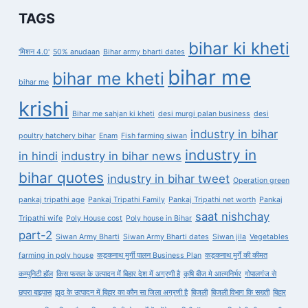
TAGS
bihar ki kheti
'मिशन 4.0'
50% anudaan
Bihar army bharti dates
bihar me
bihar me kheti
bihar me
krishi
Bihar me sahjan ki kheti
desi murgi palan business
desi
industry in bihar
poultry hatchery bihar
Enam
Fish farming siwan
industry in
in hindi
industry in bihar news
bihar quotes
industry in bihar tweet
Operation green
pankaj tripathi age
Pankaj Tripathi Family
Pankaj Tripathi net worth
Pankaj
saat nishchay
Tripathi wife
Poly House cost
Poly house in Bihar
part-2
Siwan Army Bharti
Siwan Army Bharti dates
Siwan jila
Vegetables
farming in poly house
कड़कनाथ मुर्गी पालन Business Plan
कड़कनाथ मुर्गे की कीमत
कम्युनिटी हॉल
किस फसल के उत्पादन में बिहार देश में अग्रणी है
कृषि बीज मे आत्मनिर्भर
गोपालगंज से
छपरा बाइपास
झूठ के उत्पादन में बिहार का कौन सा जिला अग्रणी है
बिजली
बिजली विभाग कि सख्ती
बिहार