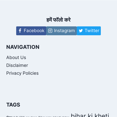
हुआ
उद्घाटन
|
GANDHI
हमें फॉलो करे
SETU
INAUGURATION
Facebook
Instagram
Twitter
NAVIGATION
About Us
Disclaimer
Privacy Policies
TAGS
bihar ki kheti