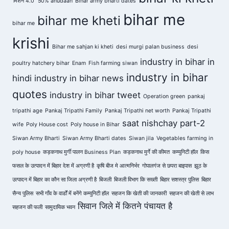
'मिशन 4.0'
50% anudaan
Bihar army bharti dates
bihar me
bihar me kheti
bihar me
krishi
Bihar me sahjan ki kheti
desi murgi palan business
desi
industry in bihar in
poultry hatchery bihar
Enam
Fish farming siwan
industry in bihar
hindi
industry in bihar news
quotes
industry in bihar tweet
Operation green
pankaj
tripathi age
Pankaj Tripathi Family
Pankaj Tripathi net worth
Pankaj Tripathi
saat nishchay part-2
wife
Poly House cost
Poly house in Bihar
Siwan Army Bharti
Siwan Army Bharti dates
Siwan jila
Vegetables farming in
poly house
कड़कनाथ मुर्गी पालन Business Plan
कड़कनाथ मुर्गे की कीमत
कम्युनिटी हॉल
किस
फसल के उत्पादन में बिहार देश में अग्रणी है
कृषि बीज मे आत्मनिर्भर
गोपालगंज से छपरा बाइपास
झूठ के
उत्पादन में बिहार का कौन सा जिला अग्रणी है
बिजली
बिजली विभाग कि सख्ती
बिहार सशस्त्र पुलिस
बिहार
सैन्य पुलिस
सभी गाँव के वार्डों में बनेंगे कम्युनिटी हॉल
सहजन कि खेती की जानकारी
सहजन की खेती से लाभ
सिवान जिले में कितने पंचायत है
सहजन की फली
सामुदायिक भवन