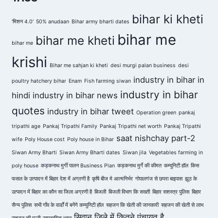
bihar ki kheti
'मिशन 4.0'
50% anudaan
Bihar army bharti dates
bihar me
bihar me kheti
bihar me
krishi
Bihar me sahjan ki kheti
desi murgi palan business
desi
industry in bihar in
poultry hatchery bihar
Enam
Fish farming siwan
industry in bihar
hindi
industry in bihar news
quotes
industry in bihar tweet
Operation green
pankaj
tripathi age
Pankaj Tripathi Family
Pankaj Tripathi net worth
Pankaj Tripathi
saat nishchay part-2
wife
Poly House cost
Poly house in Bihar
Siwan Army Bharti
Siwan Army Bharti dates
Siwan jila
Vegetables farming in
poly house
कड़कनाथ मुर्गी पालन Business Plan
कड़कनाथ मुर्गे की कीमत
कम्युनिटी हॉल
किस
फसल के उत्पादन में बिहार देश में अग्रणी है
कृषि बीज मे आत्मनिर्भर
गोपालगंज से छपरा बाइपास
झूठ के
उत्पादन में बिहार का कौन सा जिला अग्रणी है
बिजली
बिजली विभाग कि सख्ती
बिहार सशस्त्र पुलिस
बिहार
सैन्य पुलिस
सभी गाँव के वार्डों में बनेंगे कम्युनिटी हॉल
सहजन कि खेती की जानकारी
सहजन की खेती से लाभ
सिवान जिले में कितने पंचायत है