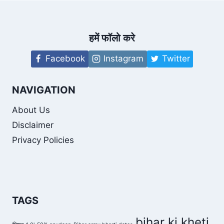
हुआ
उद्घाटन
|
GANDHI
हमें फॉलो करे
SETU
INAUGURATION
Facebook
Instagram
Twitter
NAVIGATION
About Us
Disclaimer
Privacy Policies
TAGS
bihar ki kheti